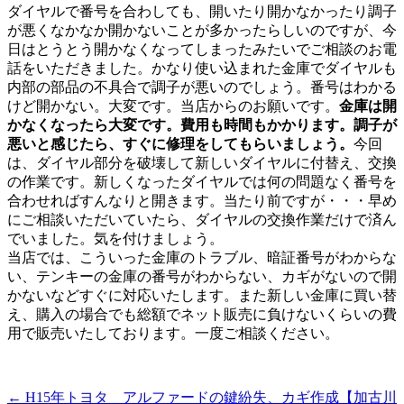
ダイヤルで番号を合わしても、開いたり開かなかったり調子
が悪くなかなか開かないことが多かったらしいのですが、今
日はとうとう開かなくなってしまったみたいでご相談のお電
話をいただきました。かなり使い込まれた金庫でダイヤルも
内部の部品の不具合で調子が悪いのでしょう。番号はわかる
けど開かない。大変です。当店からのお願いです。
金庫は開
かなくなったら大変です。費用も時間もかかります。調子が
悪いと感じたら、すぐに修理をしてもらいましょう。
今回
は、ダイヤル部分を破壊して新しいダイヤルに付替え、交換
の作業です。新しくなったダイヤルでは何の問題なく番号を
合わせればすんなりと開きます。当たり前ですが・・・早め
にご相談いただいていたら、ダイヤルの交換作業だけで済ん
でいました。気を付けましょう。
当店では、こういった金庫のトラブル、暗証番号がわからな
い、テンキーの金庫の番号がわからない、カギがないので開
かないなどすぐに対応いたします。また新しい金庫に買い替
え、購入の場合でも総額でネット販売に負けないくらいの費
用で販売いたしております。一度ご相談ください。
←
H15年トヨタ アルファードの鍵紛失、カギ作成【加古川