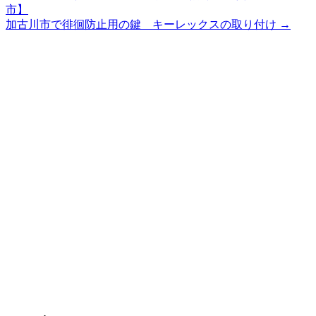
市】
加古川市で徘徊防止用の鍵 キーレックスの取り付け
→