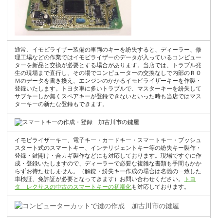
通常、イモビライザー装備の車両のキーを紛失すると、ディーラー、修
理工場などの作業ではイモビライザーのデータが入っているコンピュー
ターを新品と交換が必要とする場合があります。当店では、トラブル発
生の現場まで直行し、その場でコンピューターの交換なしで内部のＲＯ
Ｍのデータを書き換え、エンジンのかかるイモビライザーキーを作製・
登録いたします。トヨタ車に多いトラブルで、マスターキーを紛失して
サブキーしか無くスペアキーが登録できないといった時も当店ではマス
ターキーの新たな登録もできます。
イモビライザーキー、電子キー・カードキー・スマートキー・プッシュ
スタート式のスマートキー、インテリジェントキー等の紛失キー製作・
登録・鍵開け・合カギ製作などにも対応しております。現場ですぐに作
成・登録いたしますので、ディーラーで必要な複雑な書類も手間もかか
らずお待たせしません。（解錠・紛失キー作成の場合は名義の一致した
車検証、免許証が必要となってきます）お問い合わせください。
トヨ
タ レクサスの中古のスマートキーの初期化
も対応しております。