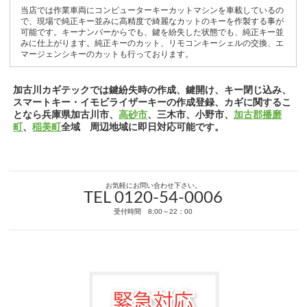
当店では作業車両にコンピューターキーカットマシンを車載しているの
で、現場で純正キー並みに高精度で綺麗なカットのキーを作製する事が
可能です。キーナンバーからでも、鍵を紛失した状態でも、純正キー並
みに仕上がります。純正キーのカット、リモコンキーシェルの交換、エ
マージェンシキーのカットも行っております。
加古川カギテックでは鍵紛失時の作成、鍵開け、キー閉じ込み、
スマートキー・イモビライザーキーの作成登録、カギに関するこ
となら兵庫県加古川市、
高砂市
、三木市、小野市、
加古郡播磨
町
、
稲美町
全域 周辺地域に即日対応可能です。
お気軽にお問い合わせ下さい。
TEL 0120-54-0006
受付時間 8:00～22：00